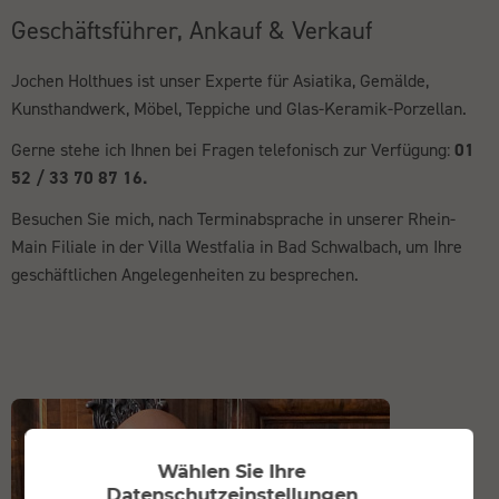
Geschäftsführer, Ankauf & Verkauf
Jochen Holthues ist unser Experte für Asiatika, Gemälde,
Kunsthandwerk, Möbel, Teppiche und Glas-Keramik-Porzellan.
Gerne stehe ich Ihnen bei Fragen telefonisch zur Verfügung:
01
52 / 33 70 87 16.
Besuchen Sie mich, nach Terminabsprache in unserer Rhein-
Main Filiale in der Villa Westfalia in Bad Schwalbach, um Ihre
geschäftlichen Angelegenheiten zu besprechen.
Wählen Sie Ihre
Datenschutzeinstellungen