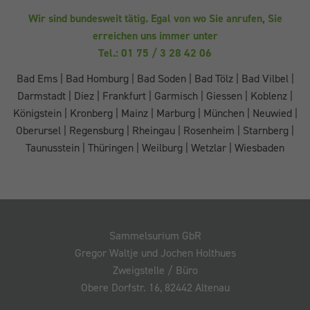
Wir sind bundesweit tätig. Egal von wo Sie anrufen, Sie
erreichen uns immer unter
Tel.: 01 75 / 3 28 42 06
Bad Ems
|
Bad Homburg
|
Bad Soden
|
Bad Tölz
|
Bad Vilbel
|
Darmstadt
|
Diez
|
Frankfurt
|
Garmisch
|
Giessen
|
Koblenz
|
Königstein
|
Kronberg
|
Mainz
|
Marburg
|
München
|
Neuwied
|
Oberursel
|
Regensburg
|
Rheingau
|
Rosenheim
|
Starnberg
|
Taunusstein
|
Thüringen
|
Weilburg
|
Wetzlar
|
Wiesbaden
Sammelsurium GbR
Gregor Waltje und Jochen Holthues
Zweigstelle / Büro
Obere Dorfstr. 16, 82442 Altenau